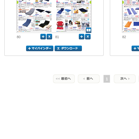
80
81
82
1