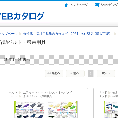
トップページ
介援隊 福祉用具総合カタログ 2024 vol.23-2【購入可能】
介助ベルト・移乗用具
2件中1～2件表示
1
ベッド
エアマット・マットレス・オーバレイ
ベッド
介
ベッド
介助ベルト・移乗用具
ベッド
移