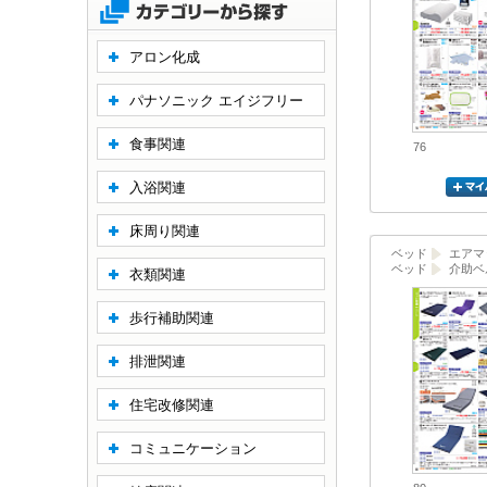
アロン化成
パナソニック エイジフリー
食事関連
76
入浴関連
床周り関連
ベッド
エアマ
ベッド
介助ベ
衣類関連
歩行補助関連
排泄関連
住宅改修関連
コミュニケーション