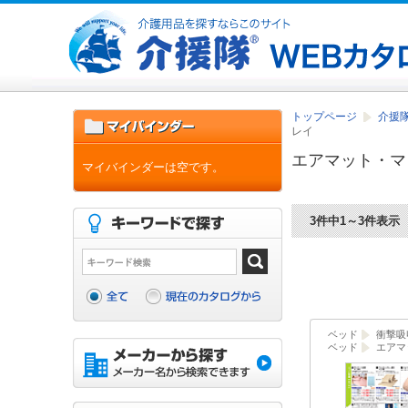
トップページ
介援隊
レイ
エアマット・マ
マイバインダーは空です。
3件中1～3件表示
ベッド
衝撃吸
ベッド
エアマ