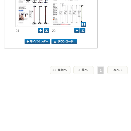
21
22
1