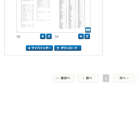
58
59
1