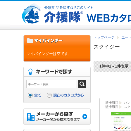
トップページ
エー
スクイジー
マイバインダーは空です。
1件中1～1件表示
清掃用品
ハン
清掃用品
スク