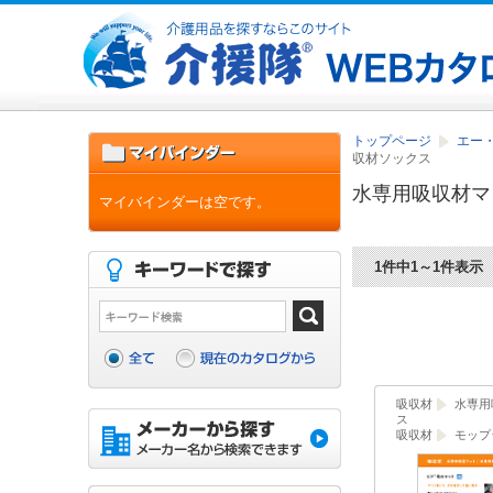
トップページ
エー
収材ソックス
水専用吸収材マ
マイバインダーは空です。
1件中1～1件表示
吸収材
水専用
ス
吸収材
モップ