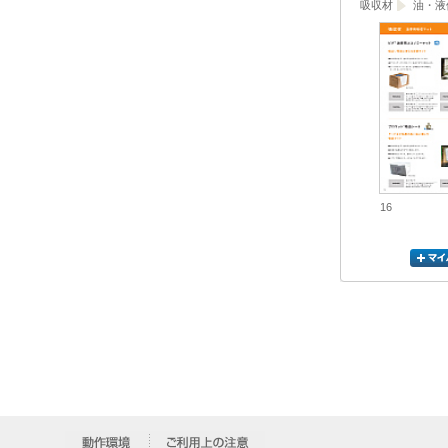
吸収材
油・液
16