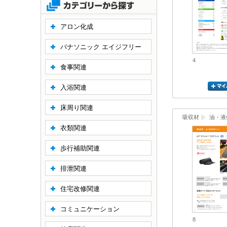
アロン化成
パナソニック エイジフリー
4
食事関連
入浴関連
床周り関連
吸収材
油・液
衣類関連
歩行補助関連
排泄関連
住宅改修関連
コミュニケーション
8