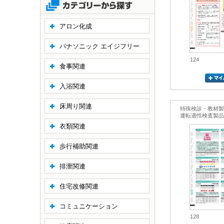
アロン化成
パナソニック エイジフリー
124
食事関連
入浴関連
床周り関連
特殊検診・教材製
運転適性検査製品
衣類関連
歩行補助関連
排泄関連
住宅改修関連
コミュニケーション
128