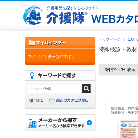
トップページ
SAN
特殊検診・教材
マイバインダーは空です。
3件中1～3件表示
性格検査・職業適
特殊検診・教材製