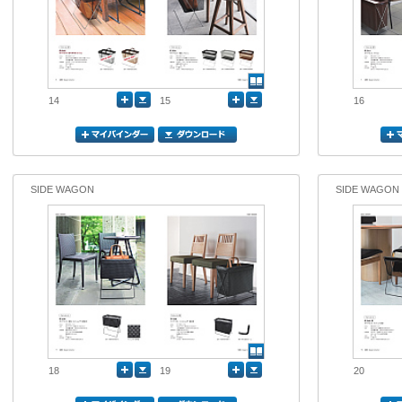
14
15
16
SIDE WAGON
SIDE WAGON
18
19
20