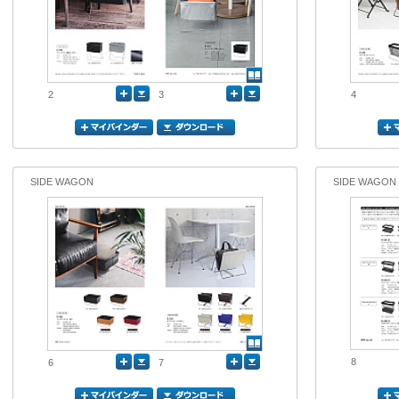
2
3
4
SIDE WAGON
SIDE WAGON
8
6
7