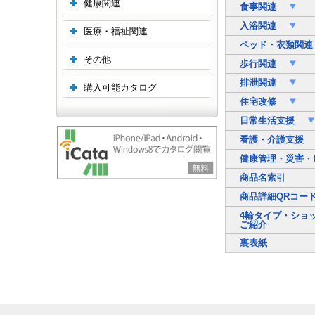
健康関連
食事関連
入浴関連
医療・福祉関連
ベッド・衣類関
その他
歩行関連
排泄関連
購入可能カタログ
住宅改修
日常生活支援
看護・介護支援
健康管理・災害・
商品名索引
商品詳細QRコー
4輪タイプ・ショ
ご紹介
裏表紙