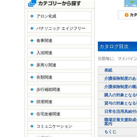
アロン化成
パナソニック エイジフリー
食事関連
カタログ目次
入浴関連
分類毎に、マイバイ
床周り関連
表紙
衣類関連
介護保険制度のあ
介護保険制度の概
歩行補助関連
購入の対象となる
排泄関連
貸与の対象となる
日常生活用具給付
住宅改修関連
職場定着支援助成
案内
コミュニケーション
もくじ