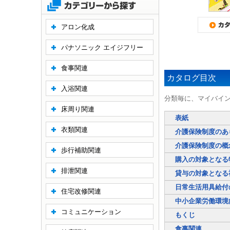
アロン化成
パナソニック エイジフリー
食事関連
カタログ目次
入浴関連
分類毎に、マイバイ
床周り関連
表紙
衣類関連
介護保険制度のあ
介護保険制度の概
歩行補助関連
購入の対象となる
排泄関連
貸与の対象となる
日常生活用具給付
住宅改修関連
中小企業労働環境
コミュニケーション
もくじ
食事関連