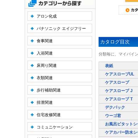
アロン化成
パナソニック エイジフリー
食事関連
カタログ目次
入浴関連
分類毎に、マイバイ
床周り関連
表紙
ケアスロープUL
衣類関連
ケアスロープ
歩行補助関連
ケアスロープ J
ケアスロープ T
排泄関連
デクパック
住宅改修関連
ウーゴ君
お風呂ピタットシ
コミュニケーション
ケアカバー防水シ