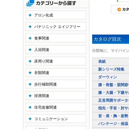
アロン化成
パナソニック エイジフリー
食事関連
カタログ目次
入浴関連
分類毎に、マイバイ
床周り関連
表紙
新シリーズ特集
衣類関連
ダーウィン
歩行補助関連
腰・骨盤・股関節
膝・大腿・下腿サ
排泄関連
足首周囲サポータ
住宅改修関連
指先・手首・肘サ
首・肩・胸・姿勢
コミュニケーション
バンテージ・保温