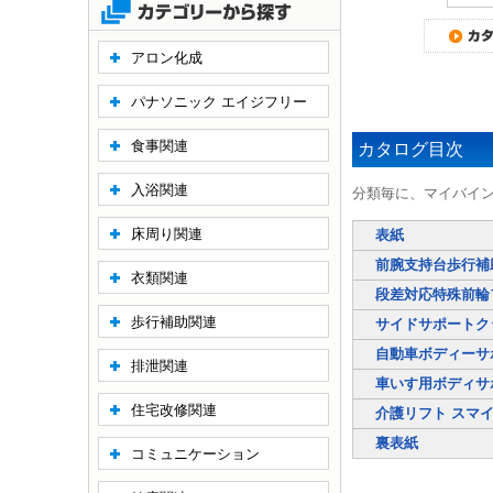
アロン化成
パナソニック エイジフリー
食事関連
カタログ目次
入浴関連
分類毎に、マイバイ
床周り関連
表紙
前腕支持台歩行
衣類関連
段差対応特殊前輪
歩行補助関連
サイドサポートク
自動車ボディーサ
排泄関連
車いす用ボディサ
住宅改修関連
介護リフト スマ
裏表紙
コミュニケーション