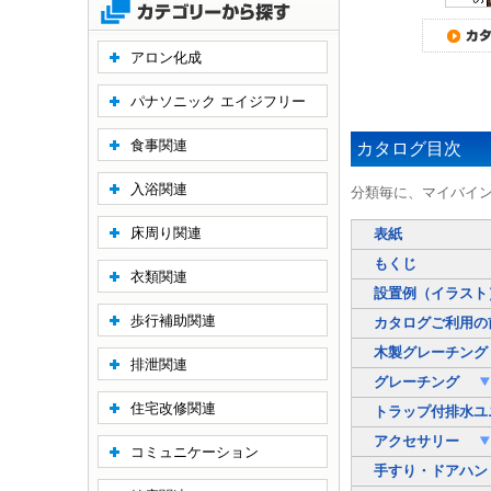
アロン化成
パナソニック エイジフリー
食事関連
カタログ目次
入浴関連
分類毎に、マイバイ
床周り関連
表紙
もくじ
衣類関連
設置例（イラスト
歩行補助関連
カタログご利用の
木製グレーチン
排泄関連
グレーチング
住宅改修関連
トラップ付排水ユ
アクセサリー
コミュニケーション
手すり・ドアハ