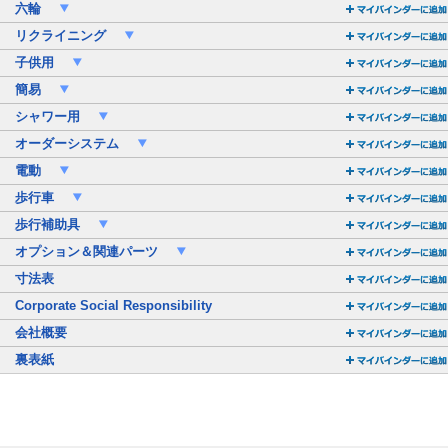
六輪
リクライニング
子供用
簡易
シャワー用
オーダーシステム
電動
歩行車
歩行補助具
オプション＆関連パーツ
寸法表
Corporate Social Responsibility
会社概要
裏表紙