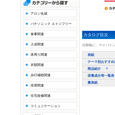
アロン化成
パナソニック エイジフリー
食事関連
カタログ目次
入浴関連
分類毎に、マイバイ
床周り関連
表紙
テーマ別おすすめ
衣類関連
商品紹介
歩行補助関連
栄養成分等一覧表
裏表紙
排泄関連
住宅改修関連
コミュニケーション