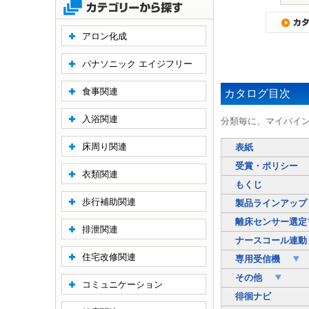
アロン化成
パナソニック エイジフリー
食事関連
カタログ目次
入浴関連
分類毎に、マイバイ
床周り関連
表紙
受賞・ポリシー
衣類関連
もくじ
歩行補助関連
製品ラインアップ
離床センサー選定
排泄関連
ナースコール連
住宅改修関連
専用受信機
その他
コミュニケーション
徘徊ナビ