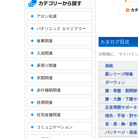
アロン化成
パナソニック エイジフリー
食事関連
カタログ目次
入浴関連
分類毎に、マイバイ
床周り関連
表紙
新シリーズ特集
衣類関連
ダーウィン
歩行補助関連
腰・骨盤・股関節
膝・大腿・下腿サ
排泄関連
足首周囲サポータ
住宅改修関連
指先・手首・肘サ
首・肩・胸・姿勢
コミュニケーション
バンテージ・保温