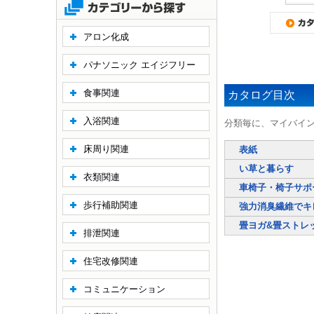
アロン化成
パナソニック エイジフリー
食事関連
カタログ目次
入浴関連
分類毎に、マイバイ
床周り関連
表紙
い草と暮らす
衣類関連
車椅子・椅子サポ
歩行補助関連
強力消臭繊維でキ
畳ヨガ&畳ストレッチ
排泄関連
住宅改修関連
コミュニケーション