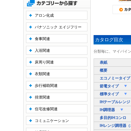
アロン化成
パナソニック エイジフリー
食事関連
カタログ目次
入浴関連
分類毎に、マイバイ
床周り関連
表紙
概要
衣類関連
エコノミータイ
歩行補助関連
節電タイプ
標準タイプ
排泄関連
IHテーブルレンジ
住宅改修関連
IH調理器
多目的IHコンロ
コミュニケーション
IHレンジ調理器