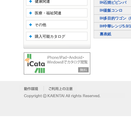
健康関連
IH石焼ビビンバ
IH釜飯コンロ
医療・福祉関連
IH多目的ワゴン（
その他
IH中華レンジ5.0/1
裏表紙
購入可能カタログ